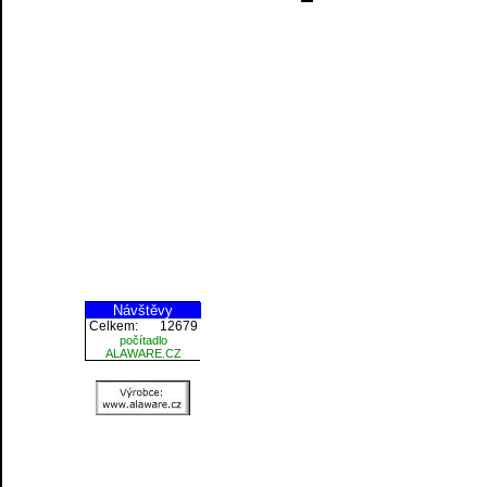
Návštěvy
Celkem:
12679
počítadlo
ALAWARE.CZ