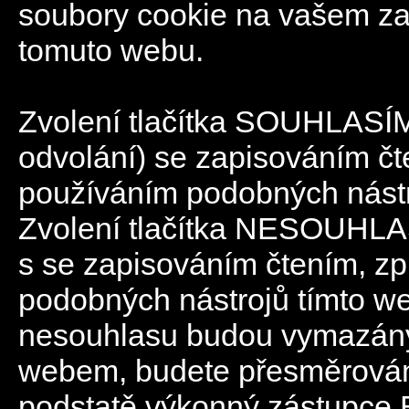
soubory cookie na vašem zaří
tomuto webu.
Zvolení tlačítka SOUHLASÍM 
odvolání) se zapisováním č
používáním podobných nást
Zvolení tlačítka NESOUHLAS
s se zapisováním čtením, z
podobných nástrojů tímto w
nesouhlasu budou vymazány
webem, budete přesměrován
podstatě výkonný zástupce 