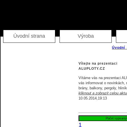
Úvodní strana
Výroba
Úvodní 
Informace o produktech
Vítejte na prezentaci
ALUPLOTY.CZ
Akce
Vítáme vás na prezentaci AL
vás informovat o novinkách, 
Skladový výprodej
brány, balkony, pergoly, hliní
kliknout a zobrazit celou aktua
Kalkulace
10.05.2014,19:13
Odběr novinek
Počet vypsanýc
Napište nám
1