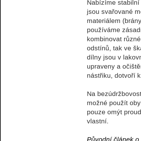
Nabízíme stabilní
jsou svařované 
materiálem (brány
používáme zásadn
kombinovat různé 
odstínů, tak ve š
dílny jsou v lako
upraveny a očiště
nástřiku, dotvoří
Na bezúdržbovost j
možné použít obyč
pouze omýt proud
vlastní.
Původní článek o