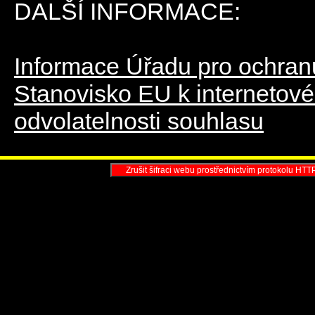
DALŠÍ INFORMACE:
Informace Úřadu pro ochra
Stanovisko EU k internetové
odvolatelnosti souhlasu
Zrušit šifraci webu prostřednictvím protokolu HTT
Profesionální k