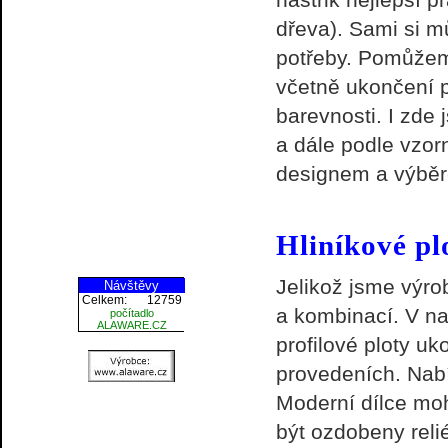
dřeva). Sami si m
potřeby. Pomůžeme
včetně ukončení p
barevnosti. I zde
a dále podle vzo
designem a výběr
Hliníkové pl
Jelikož jsme výro
Návštěvy
Celkem:
12759
a kombinací. V na
počítadlo
ALAWARE.CZ
profilové ploty u
provedeních. Nabí
Moderní dílce mo
být ozdobeny reli