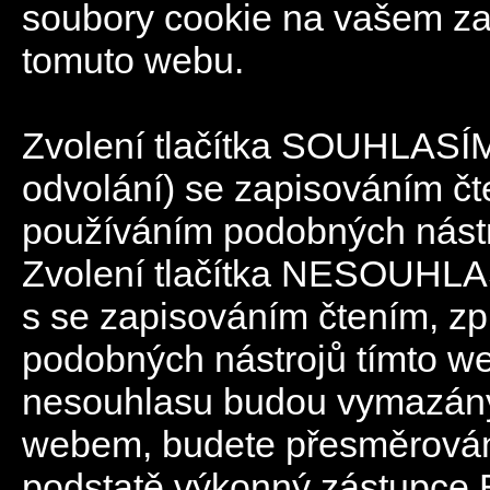
soubory cookie na vašem zaří
tomuto webu.
Zvolení tlačítka SOUHLASÍM 
odvolání) se zapisováním č
používáním podobných nást
Zvolení tlačítka NESOUHLAS
s se zapisováním čtením, z
podobných nástrojů tímto w
nesouhlasu budou vymazány
webem, budete přesměrován
podstatě výkonný zástupce 