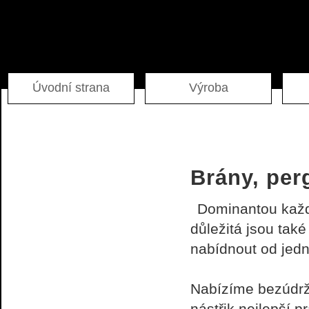
Úvodní strana
Výroba
Informace o produktech
Brány, perg
Akce
Skladový výprodej
Dominantou každ
důležitá jsou tak
Kalkulace
nabídnout od jedno
Odběr novinek
Nabízíme bezúdržb
Napište nám
nástřik nejlepší 